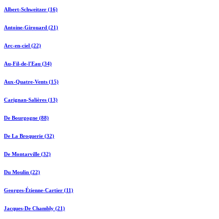
Albert-Schweitzer (16)
Antoine-Girouard (21)
Arc-en-ciel (22)
Au-Fil-de-l'Eau (34)
Aux-Quatre-Vents (15)
Carignan-Salières (13)
De Bourgogne (88)
De La Broquerie (32)
De Montarville (32)
Du Moulin (22)
Georges-Étienne-Cartier (11)
Jacques-De Chambly (21)