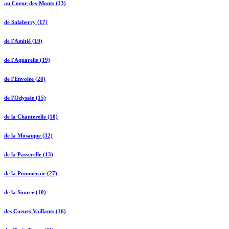
au Coeur-des-Monts (13)
de Salaberry (17)
de l'Amitié (19)
de l'Aquarelle (19)
de l'Envolée (28)
de l'Odyssée (15)
de la Chanterelle (10)
de la Mosaïque (32)
de la Passerelle (13)
de la Pommeraie (27)
de la Source (10)
des Coeurs-Vaillants (16)