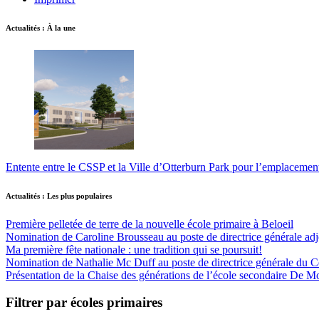
Actualités : À la une
Entente entre le CSSP et la Ville d’Otterburn Park pour l’emplaceme
Actualités : Les plus populaires
Première pelletée de terre de la nouvelle école primaire à Beloeil
Nomination de Caroline Brousseau au poste de directrice générale adjo
Ma première fête nationale : une tradition qui se poursuit!
Nomination de Nathalie Mc Duff au poste de directrice générale du Cen
Présentation de la Chaise des générations de l’école secondaire De M
Filtrer par écoles primaires