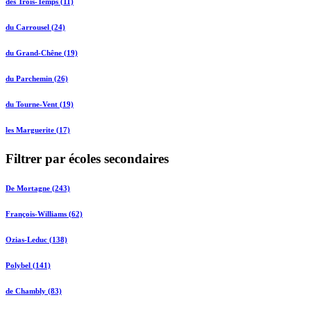
des Trois-Temps (11)
du Carrousel (24)
du Grand-Chêne (19)
du Parchemin (26)
du Tourne-Vent (19)
les Marguerite (17)
Filtrer par écoles secondaires
De Mortagne (243)
François-Williams (62)
Ozias-Leduc (138)
Polybel (141)
de Chambly (83)