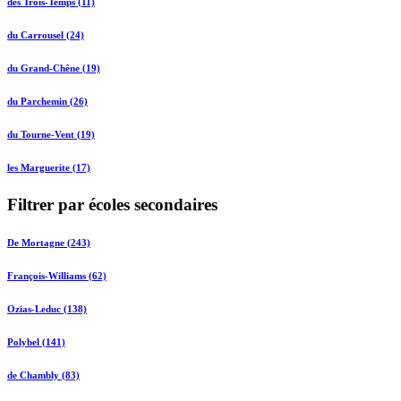
des Trois-Temps (11)
du Carrousel (24)
du Grand-Chêne (19)
du Parchemin (26)
du Tourne-Vent (19)
les Marguerite (17)
Filtrer par écoles secondaires
De Mortagne (243)
François-Williams (62)
Ozias-Leduc (138)
Polybel (141)
de Chambly (83)