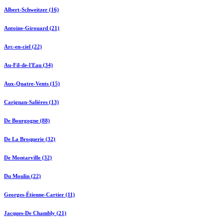
Albert-Schweitzer (16)
Antoine-Girouard (21)
Arc-en-ciel (22)
Au-Fil-de-l'Eau (34)
Aux-Quatre-Vents (15)
Carignan-Salières (13)
De Bourgogne (88)
De La Broquerie (32)
De Montarville (32)
Du Moulin (22)
Georges-Étienne-Cartier (11)
Jacques-De Chambly (21)