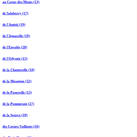
au Coeur-des-Monts (13)
de Salaberry (17)
de l'Amitié (19)
de l'Aquarelle (19)
de l'Envolée (28)
de l'Odyssée (15)
de la Chanterelle (10)
de la Mosaïque (32)
de la Passerelle (13)
de la Pommeraie (27)
de la Source (10)
des Coeurs-Vaillants (16)