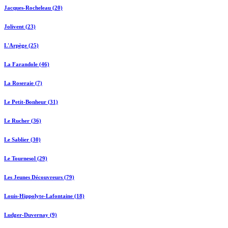
Jacques-Rocheleau (20)
Jolivent (23)
L'Arpège (25)
La Farandole (46)
La Roseraie (7)
Le Petit-Bonheur (31)
Le Rucher (36)
Le Sablier (30)
Le Tournesol (29)
Les Jeunes Découvreurs (79)
Louis-Hippolyte-Lafontaine (18)
Ludger-Duvernay (9)