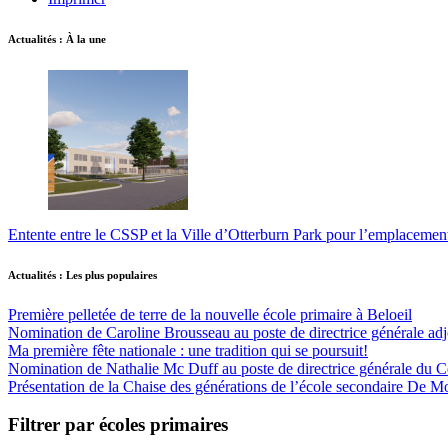
Actualités : À la une
Entente entre le CSSP et la Ville d’Otterburn Park pour l’emplaceme
Actualités : Les plus populaires
Première pelletée de terre de la nouvelle école primaire à Beloeil
Nomination de Caroline Brousseau au poste de directrice générale adjo
Ma première fête nationale : une tradition qui se poursuit!
Nomination de Nathalie Mc Duff au poste de directrice générale du Cen
Présentation de la Chaise des générations de l’école secondaire De M
Filtrer par écoles primaires