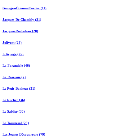
Georges-Étienne-Cartier (11)
Jacques-De Chambly (21)
Jacques-Rocheleau (20)
Jolivent (23)
L'Arpège (25)
La Farandole (46)
La Roseraie (7)
Le Petit-Bonheur (31)
Le Rucher (36)
Le Sablier (30)
Le Tournesol (29)
Les Jeunes Découvreurs (79)