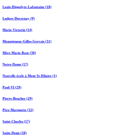
Louis-Hippolyte-Lafontaine (18)
Ludger-Duvernay (9)
Marie-Victorin (14)
Monseigneur-Gilles-Gervais (31)
Mère-Marie-Rose (30)
Notre-Dame (17)
Nouvelle école à Mont St-Hilaire (1)
Paul-VI (29)
Pierre-Boucher (29)
Père-Marquette (32)
Saint-Charles (17)
Saint-Denis (28)