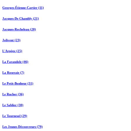
Georges-Étienne-Cartier (11)
Jacques-De Chambly (21)
Jacques-Rocheleau (20)
Jolivent (23)
L'Arpège (25)
La Farandole (46)
La Roseraie (7)
Le Petit-Bonheur (31)
Le Rucher (36)
Le Sablier (30)
Le Tournesol (29)
Les Jeunes Découvreurs (79)