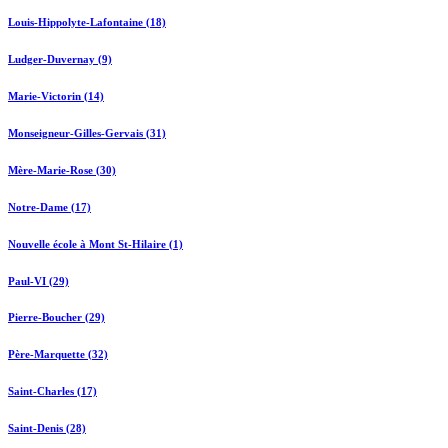
Louis-Hippolyte-Lafontaine (18)
Ludger-Duvernay (9)
Marie-Victorin (14)
Monseigneur-Gilles-Gervais (31)
Mère-Marie-Rose (30)
Notre-Dame (17)
Nouvelle école à Mont St-Hilaire (1)
Paul-VI (29)
Pierre-Boucher (29)
Père-Marquette (32)
Saint-Charles (17)
Saint-Denis (28)