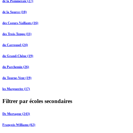
de la Pommeraie (27)
de la Source (10)
des Coeurs-Vaillants (16)
des Trois-Temps (11)
du Carrousel (24)
du Grand-Chêne (19)
du Parchemin (26)
du Tourne-Vent (19)
les Marguerite (17)
Filtrer par écoles secondaires
De Mortagne (243)
François-Williams (62)