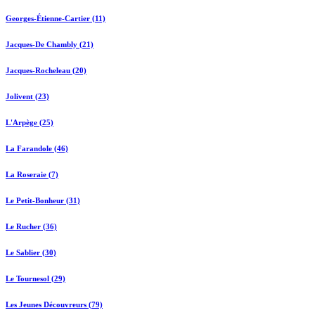
Georges-Étienne-Cartier (11)
Jacques-De Chambly (21)
Jacques-Rocheleau (20)
Jolivent (23)
L'Arpège (25)
La Farandole (46)
La Roseraie (7)
Le Petit-Bonheur (31)
Le Rucher (36)
Le Sablier (30)
Le Tournesol (29)
Les Jeunes Découvreurs (79)