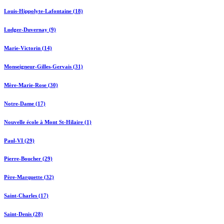
Louis-Hippolyte-Lafontaine (18)
Ludger-Duvernay (9)
Marie-Victorin (14)
Monseigneur-Gilles-Gervais (31)
Mère-Marie-Rose (30)
Notre-Dame (17)
Nouvelle école à Mont St-Hilaire (1)
Paul-VI (29)
Pierre-Boucher (29)
Père-Marquette (32)
Saint-Charles (17)
Saint-Denis (28)