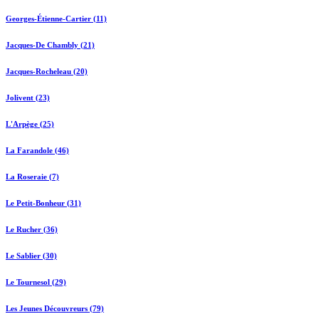
Georges-Étienne-Cartier (11)
Jacques-De Chambly (21)
Jacques-Rocheleau (20)
Jolivent (23)
L'Arpège (25)
La Farandole (46)
La Roseraie (7)
Le Petit-Bonheur (31)
Le Rucher (36)
Le Sablier (30)
Le Tournesol (29)
Les Jeunes Découvreurs (79)