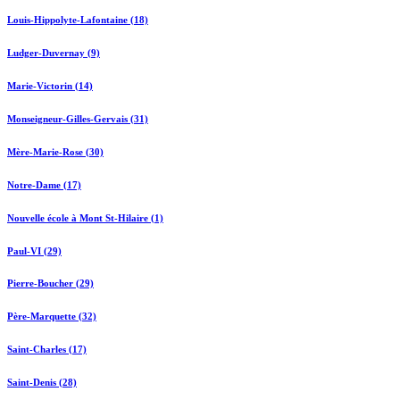
Louis-Hippolyte-Lafontaine (18)
Ludger-Duvernay (9)
Marie-Victorin (14)
Monseigneur-Gilles-Gervais (31)
Mère-Marie-Rose (30)
Notre-Dame (17)
Nouvelle école à Mont St-Hilaire (1)
Paul-VI (29)
Pierre-Boucher (29)
Père-Marquette (32)
Saint-Charles (17)
Saint-Denis (28)