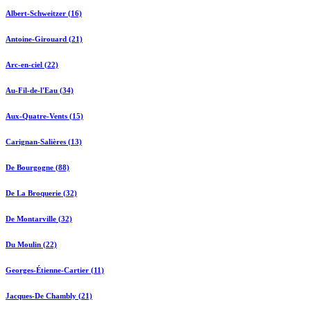
Albert-Schweitzer (16)
Antoine-Girouard (21)
Arc-en-ciel (22)
Au-Fil-de-l'Eau (34)
Aux-Quatre-Vents (15)
Carignan-Salières (13)
De Bourgogne (88)
De La Broquerie (32)
De Montarville (32)
Du Moulin (22)
Georges-Étienne-Cartier (11)
Jacques-De Chambly (21)