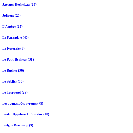
Jacques-Rocheleau (20)
Jolivent (23)
L'Arpège (25)
La Farandole (46)
La Roseraie (7)
Le Petit-Bonheur (31)
Le Rucher (36)
Le Sablier (30)
Le Tournesol (29)
Les Jeunes Découvreurs (79)
Louis-Hippolyte-Lafontaine (18)
Ludger-Duvernay (9)