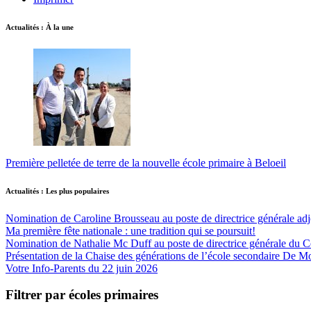
Actualités : À la une
Première pelletée de terre de la nouvelle école primaire à Beloeil
Actualités : Les plus populaires
Nomination de Caroline Brousseau au poste de directrice générale adjo
Ma première fête nationale : une tradition qui se poursuit!
Nomination de Nathalie Mc Duff au poste de directrice générale du Cen
Présentation de la Chaise des générations de l’école secondaire De M
Votre Info-Parents du 22 juin 2026
Filtrer par écoles primaires