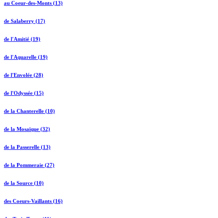
au Coeur-des-Monts (13)
de Salaberry (17)
de l'Amitié (19)
de l'Aquarelle (19)
de l'Envolée (28)
de l'Odyssée (15)
de la Chanterelle (10)
de la Mosaïque (32)
de la Passerelle (13)
de la Pommeraie (27)
de la Source (10)
des Coeurs-Vaillants (16)