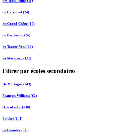
des Trois-Temps (11)
du Carrousel (24)
du Grand-Chêne (19)
du Parchemin (26)
du Tourne-Vent (19)
les Marguerite (17)
Filtrer par écoles secondaires
De Mortagne (243)
François-Williams (62)
Ozias-Leduc (138)
Polybel (141)
de Chambly (83)