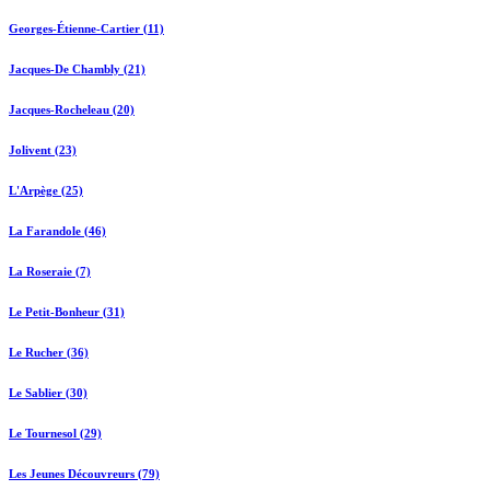
Georges-Étienne-Cartier (11)
Jacques-De Chambly (21)
Jacques-Rocheleau (20)
Jolivent (23)
L'Arpège (25)
La Farandole (46)
La Roseraie (7)
Le Petit-Bonheur (31)
Le Rucher (36)
Le Sablier (30)
Le Tournesol (29)
Les Jeunes Découvreurs (79)