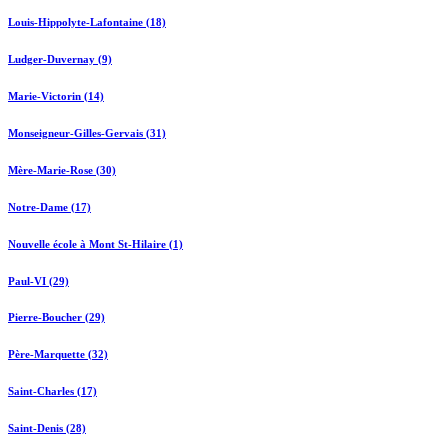
Louis-Hippolyte-Lafontaine (18)
Ludger-Duvernay (9)
Marie-Victorin (14)
Monseigneur-Gilles-Gervais (31)
Mère-Marie-Rose (30)
Notre-Dame (17)
Nouvelle école à Mont St-Hilaire (1)
Paul-VI (29)
Pierre-Boucher (29)
Père-Marquette (32)
Saint-Charles (17)
Saint-Denis (28)