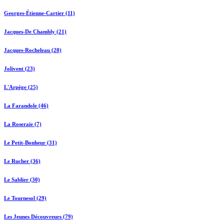
Georges-Étienne-Cartier (11)
Jacques-De Chambly (21)
Jacques-Rocheleau (20)
Jolivent (23)
L'Arpège (25)
La Farandole (46)
La Roseraie (7)
Le Petit-Bonheur (31)
Le Rucher (36)
Le Sablier (30)
Le Tournesol (29)
Les Jeunes Découvreurs (79)