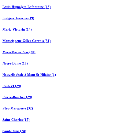
Louis-Hippolyte-Lafontaine (18)
Ludger-Duvernay (9)
Marie-Victorin (14)
Monseigneur-Gilles-Gervais (31)
Mère-Marie-Rose (30)
Notre-Dame (17)
Nouvelle école à Mont St-Hilaire (1)
Paul-VI (29)
Pierre-Boucher (29)
Père-Marquette (32)
Saint-Charles (17)
Saint-Denis (28)