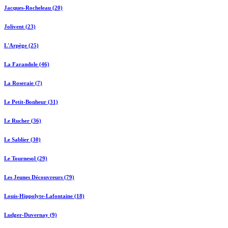
Jacques-Rocheleau (20)
Jolivent (23)
L'Arpège (25)
La Farandole (46)
La Roseraie (7)
Le Petit-Bonheur (31)
Le Rucher (36)
Le Sablier (30)
Le Tournesol (29)
Les Jeunes Découvreurs (79)
Louis-Hippolyte-Lafontaine (18)
Ludger-Duvernay (9)