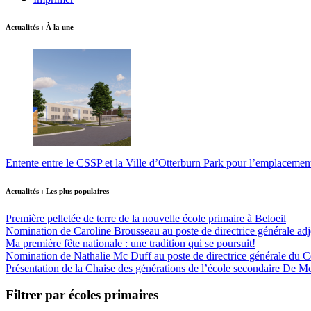
Actualités : À la une
Entente entre le CSSP et la Ville d’Otterburn Park pour l’emplaceme
Actualités : Les plus populaires
Première pelletée de terre de la nouvelle école primaire à Beloeil
Nomination de Caroline Brousseau au poste de directrice générale adjo
Ma première fête nationale : une tradition qui se poursuit!
Nomination de Nathalie Mc Duff au poste de directrice générale du Cen
Présentation de la Chaise des générations de l’école secondaire De M
Filtrer par écoles primaires