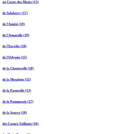
au Coeur-des-Monts (13)
de Salaberry (17)
de l'Amitié (19)
de l'Aquarelle (19)
de l'Envolée (28)
de l'Odyssée (15)
de la Chanterelle (10)
de la Mosaïque (32)
de la Passerelle (13)
de la Pommeraie (27)
de la Source (10)
des Coeurs-Vaillants (16)