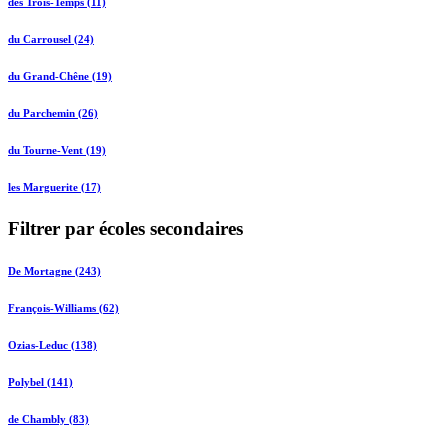
des Trois-Temps (11)
du Carrousel (24)
du Grand-Chêne (19)
du Parchemin (26)
du Tourne-Vent (19)
les Marguerite (17)
Filtrer par écoles secondaires
De Mortagne (243)
François-Williams (62)
Ozias-Leduc (138)
Polybel (141)
de Chambly (83)