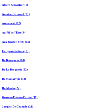
Albert-Schweitzer (16)
Antoine-Girouard (21)
Arc-en-ciel (22)
Au-Fil-de-l'Eau (34)
Aux-Quatre-Vents (15)
Carignan-Salières (13)
De Bourgogne (88)
De La Broquerie (32)
De Montarville (32)
Du Moulin (22)
Georges-Étienne-Cartier (11)
Jacques-De Chambly (21)