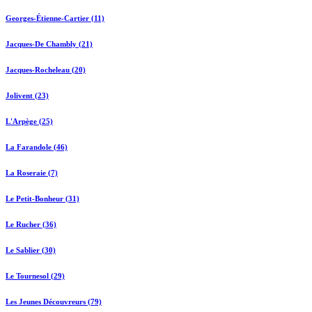
Georges-Étienne-Cartier (11)
Jacques-De Chambly (21)
Jacques-Rocheleau (20)
Jolivent (23)
L'Arpège (25)
La Farandole (46)
La Roseraie (7)
Le Petit-Bonheur (31)
Le Rucher (36)
Le Sablier (30)
Le Tournesol (29)
Les Jeunes Découvreurs (79)