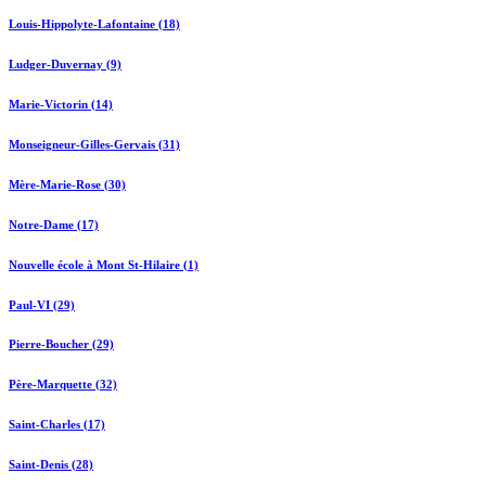
Louis-Hippolyte-Lafontaine (18)
Ludger-Duvernay (9)
Marie-Victorin (14)
Monseigneur-Gilles-Gervais (31)
Mère-Marie-Rose (30)
Notre-Dame (17)
Nouvelle école à Mont St-Hilaire (1)
Paul-VI (29)
Pierre-Boucher (29)
Père-Marquette (32)
Saint-Charles (17)
Saint-Denis (28)