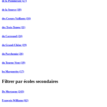
de la Pommeraie (27)
de la Source (10)
des Coeurs-Vaillants (16)
des Trois-Temps (11)
du Carrousel (24)
du Grand-Chêne (19)
du Parchemin (26)
du Tourne-Vent (19)
les Marguerite (17)
Filtrer par écoles secondaires
De Mortagne (243)
François-Williams (62)