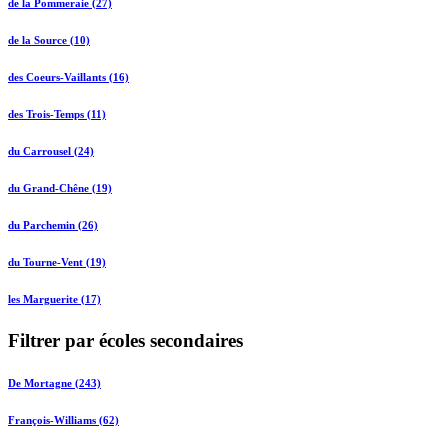
de la Pommeraie (27)
de la Source (10)
des Coeurs-Vaillants (16)
des Trois-Temps (11)
du Carrousel (24)
du Grand-Chêne (19)
du Parchemin (26)
du Tourne-Vent (19)
les Marguerite (17)
Filtrer par écoles secondaires
De Mortagne (243)
François-Williams (62)