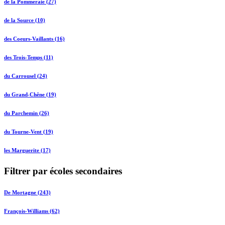
de la Pommeraie (27)
de la Source (10)
des Coeurs-Vaillants (16)
des Trois-Temps (11)
du Carrousel (24)
du Grand-Chêne (19)
du Parchemin (26)
du Tourne-Vent (19)
les Marguerite (17)
Filtrer par écoles secondaires
De Mortagne (243)
François-Williams (62)