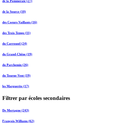
de la Pommeraie (27)
de la Source (10)
des Coeurs-Vaillants (16)
des Trois-Temps (11)
du Carrousel (24)
du Grand-Chêne (19)
du Parchemin (26)
du Tourne-Vent (19)
les Marguerite (17)
Filtrer par écoles secondaires
De Mortagne (243)
François-Williams (62)