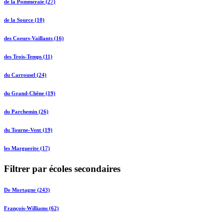
de la Pommeraie (27)
de la Source (10)
des Coeurs-Vaillants (16)
des Trois-Temps (11)
du Carrousel (24)
du Grand-Chêne (19)
du Parchemin (26)
du Tourne-Vent (19)
les Marguerite (17)
Filtrer par écoles secondaires
De Mortagne (243)
François-Williams (62)