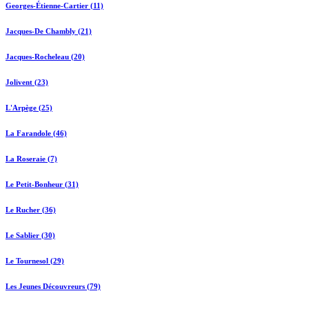
Georges-Étienne-Cartier (11)
Jacques-De Chambly (21)
Jacques-Rocheleau (20)
Jolivent (23)
L'Arpège (25)
La Farandole (46)
La Roseraie (7)
Le Petit-Bonheur (31)
Le Rucher (36)
Le Sablier (30)
Le Tournesol (29)
Les Jeunes Découvreurs (79)