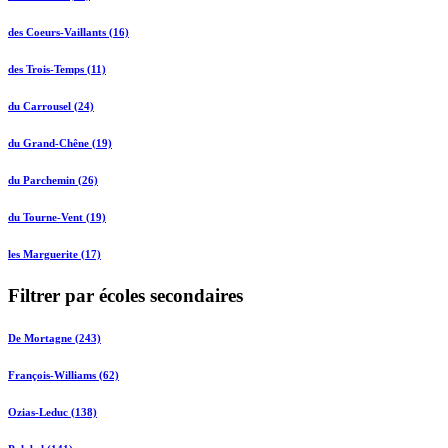
des Coeurs-Vaillants (16)
des Trois-Temps (11)
du Carrousel (24)
du Grand-Chêne (19)
du Parchemin (26)
du Tourne-Vent (19)
les Marguerite (17)
Filtrer par écoles secondaires
De Mortagne (243)
François-Williams (62)
Ozias-Leduc (138)