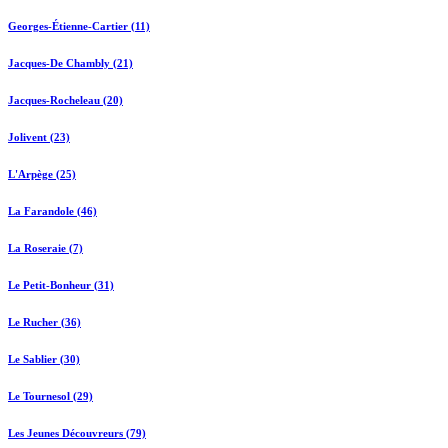
Georges-Étienne-Cartier (11)
Jacques-De Chambly (21)
Jacques-Rocheleau (20)
Jolivent (23)
L'Arpège (25)
La Farandole (46)
La Roseraie (7)
Le Petit-Bonheur (31)
Le Rucher (36)
Le Sablier (30)
Le Tournesol (29)
Les Jeunes Découvreurs (79)