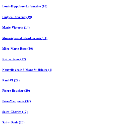
Louis-Hippolyte-Lafontaine (18)
Ludger-Duvernay (9)
Marie-Victorin (14)
Monseigneur-Gilles-Gervais (31)
Mère-Marie-Rose (30)
Notre-Dame (17)
Nouvelle école à Mont St-Hilaire (1)
Paul-VI (29)
Pierre-Boucher (29)
Père-Marquette (32)
Saint-Charles (17)
Saint-Denis (28)