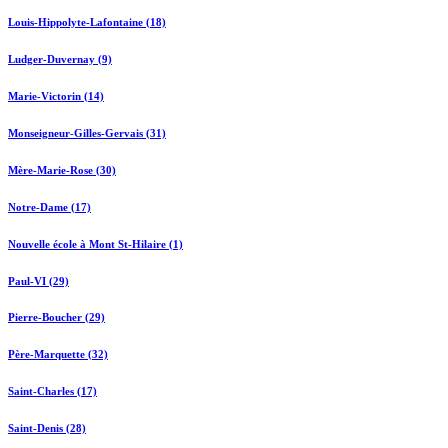
Louis-Hippolyte-Lafontaine (18)
Ludger-Duvernay (9)
Marie-Victorin (14)
Monseigneur-Gilles-Gervais (31)
Mère-Marie-Rose (30)
Notre-Dame (17)
Nouvelle école à Mont St-Hilaire (1)
Paul-VI (29)
Pierre-Boucher (29)
Père-Marquette (32)
Saint-Charles (17)
Saint-Denis (28)