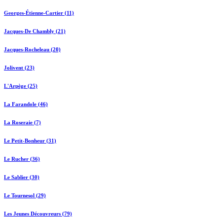
Georges-Étienne-Cartier (11)
Jacques-De Chambly (21)
Jacques-Rocheleau (20)
Jolivent (23)
L'Arpège (25)
La Farandole (46)
La Roseraie (7)
Le Petit-Bonheur (31)
Le Rucher (36)
Le Sablier (30)
Le Tournesol (29)
Les Jeunes Découvreurs (79)