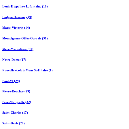
Louis-Hippolyte-Lafontaine (18)
Ludger-Duvernay (9)
Marie-Victorin (14)
Monseigneur-Gilles-Gervais (31)
Mère-Marie-Rose (30)
Notre-Dame (17)
Nouvelle école à Mont St-Hilaire (1)
Paul-VI (29)
Pierre-Boucher (29)
Père-Marquette (32)
Saint-Charles (17)
Saint-Denis (28)