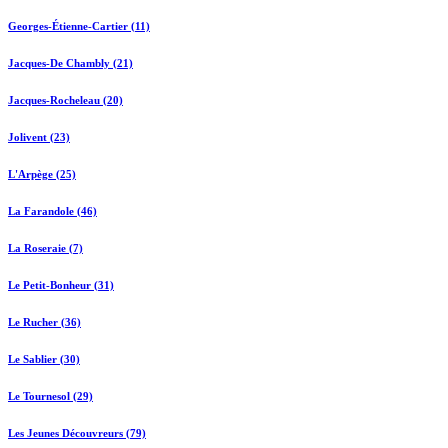
Georges-Étienne-Cartier (11)
Jacques-De Chambly (21)
Jacques-Rocheleau (20)
Jolivent (23)
L'Arpège (25)
La Farandole (46)
La Roseraie (7)
Le Petit-Bonheur (31)
Le Rucher (36)
Le Sablier (30)
Le Tournesol (29)
Les Jeunes Découvreurs (79)