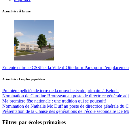
Actualités : À la une
Entente entre le CSSP et la Ville d’Otterburn Park pour l’emplaceme
Actualités : Les plus populaires
Première pelletée de terre de la nouvelle école primaire à Beloeil
Nomination de Caroline Brousseau au poste de directrice générale adjo
Ma première fête nationale : une tradition qui se poursuit!
Nomination de Nathalie Mc Duff au poste de directrice générale du Cen
Présentation de la Chaise des générations de l’école secondaire De M
Filtrer par écoles primaires