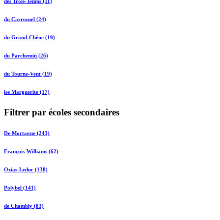
des Trois-Temps (11)
du Carrousel (24)
du Grand-Chêne (19)
du Parchemin (26)
du Tourne-Vent (19)
les Marguerite (17)
Filtrer par écoles secondaires
De Mortagne (243)
François-Williams (62)
Ozias-Leduc (138)
Polybel (141)
de Chambly (83)