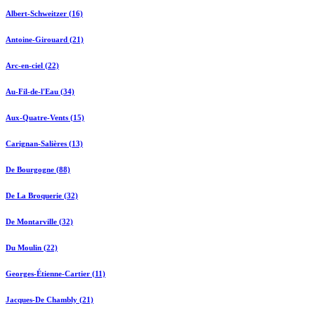
Albert-Schweitzer (16)
Antoine-Girouard (21)
Arc-en-ciel (22)
Au-Fil-de-l'Eau (34)
Aux-Quatre-Vents (15)
Carignan-Salières (13)
De Bourgogne (88)
De La Broquerie (32)
De Montarville (32)
Du Moulin (22)
Georges-Étienne-Cartier (11)
Jacques-De Chambly (21)