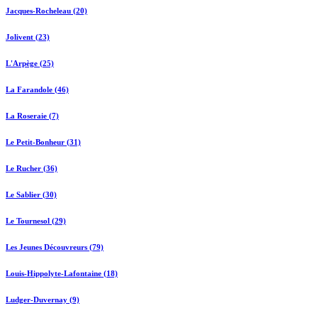
Jacques-Rocheleau (20)
Jolivent (23)
L'Arpège (25)
La Farandole (46)
La Roseraie (7)
Le Petit-Bonheur (31)
Le Rucher (36)
Le Sablier (30)
Le Tournesol (29)
Les Jeunes Découvreurs (79)
Louis-Hippolyte-Lafontaine (18)
Ludger-Duvernay (9)