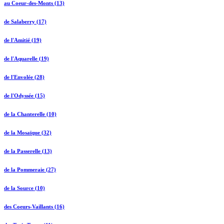
au Coeur-des-Monts (13)
de Salaberry (17)
de l'Amitié (19)
de l'Aquarelle (19)
de l'Envolée (28)
de l'Odyssée (15)
de la Chanterelle (10)
de la Mosaïque (32)
de la Passerelle (13)
de la Pommeraie (27)
de la Source (10)
des Coeurs-Vaillants (16)