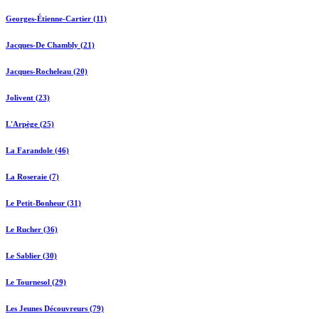
Georges-Étienne-Cartier (11)
Jacques-De Chambly (21)
Jacques-Rocheleau (20)
Jolivent (23)
L'Arpège (25)
La Farandole (46)
La Roseraie (7)
Le Petit-Bonheur (31)
Le Rucher (36)
Le Sablier (30)
Le Tournesol (29)
Les Jeunes Découvreurs (79)