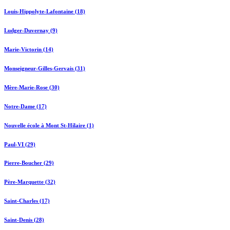
Louis-Hippolyte-Lafontaine (18)
Ludger-Duvernay (9)
Marie-Victorin (14)
Monseigneur-Gilles-Gervais (31)
Mère-Marie-Rose (30)
Notre-Dame (17)
Nouvelle école à Mont St-Hilaire (1)
Paul-VI (29)
Pierre-Boucher (29)
Père-Marquette (32)
Saint-Charles (17)
Saint-Denis (28)