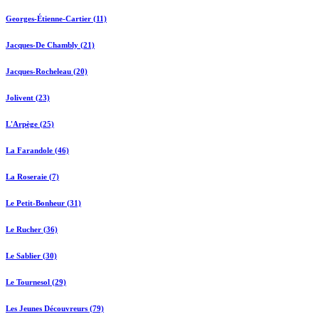
Georges-Étienne-Cartier (11)
Jacques-De Chambly (21)
Jacques-Rocheleau (20)
Jolivent (23)
L'Arpège (25)
La Farandole (46)
La Roseraie (7)
Le Petit-Bonheur (31)
Le Rucher (36)
Le Sablier (30)
Le Tournesol (29)
Les Jeunes Découvreurs (79)