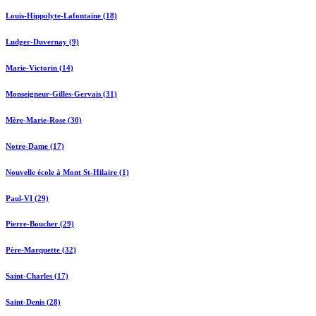
Louis-Hippolyte-Lafontaine (18)
Ludger-Duvernay (9)
Marie-Victorin (14)
Monseigneur-Gilles-Gervais (31)
Mère-Marie-Rose (30)
Notre-Dame (17)
Nouvelle école à Mont St-Hilaire (1)
Paul-VI (29)
Pierre-Boucher (29)
Père-Marquette (32)
Saint-Charles (17)
Saint-Denis (28)