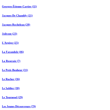
Georges-Étienne-Cartier (11)
Jacques-De Chambly (21)
Jacques-Rocheleau (20)
Jolivent (23)
L'Arpège (25)
La Farandole (46)
La Roseraie (7)
Le Petit-Bonheur (31)
Le Rucher (36)
Le Sablier (30)
Le Tournesol (29)
Les Jeunes Découvreurs (79)