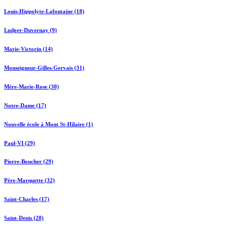
Louis-Hippolyte-Lafontaine (18)
Ludger-Duvernay (9)
Marie-Victorin (14)
Monseigneur-Gilles-Gervais (31)
Mère-Marie-Rose (30)
Notre-Dame (17)
Nouvelle école à Mont St-Hilaire (1)
Paul-VI (29)
Pierre-Boucher (29)
Père-Marquette (32)
Saint-Charles (17)
Saint-Denis (28)