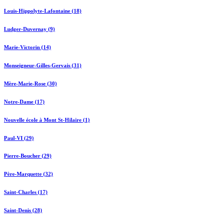
Louis-Hippolyte-Lafontaine (18)
Ludger-Duvernay (9)
Marie-Victorin (14)
Monseigneur-Gilles-Gervais (31)
Mère-Marie-Rose (30)
Notre-Dame (17)
Nouvelle école à Mont St-Hilaire (1)
Paul-VI (29)
Pierre-Boucher (29)
Père-Marquette (32)
Saint-Charles (17)
Saint-Denis (28)