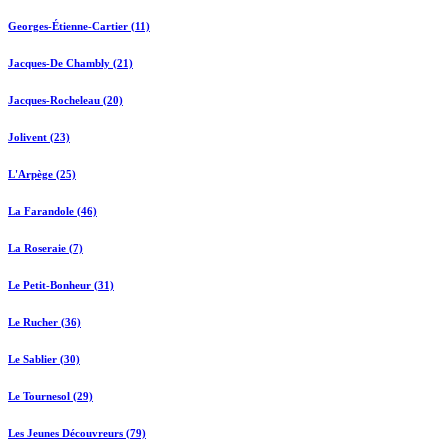
Georges-Étienne-Cartier (11)
Jacques-De Chambly (21)
Jacques-Rocheleau (20)
Jolivent (23)
L'Arpège (25)
La Farandole (46)
La Roseraie (7)
Le Petit-Bonheur (31)
Le Rucher (36)
Le Sablier (30)
Le Tournesol (29)
Les Jeunes Découvreurs (79)