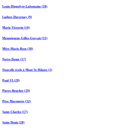
Louis-Hippolyte-Lafontaine (18)
Ludger-Duvernay (9)
Marie-Victorin (14)
Monseigneur-Gilles-Gervais (31)
Mère-Marie-Rose (30)
Notre-Dame (17)
Nouvelle école à Mont St-Hilaire (1)
Paul-VI (29)
Pierre-Boucher (29)
Père-Marquette (32)
Saint-Charles (17)
Saint-Denis (28)