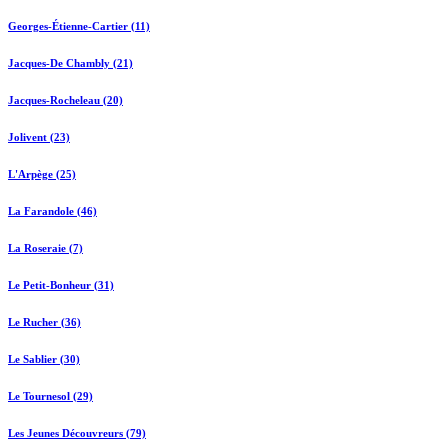
Georges-Étienne-Cartier (11)
Jacques-De Chambly (21)
Jacques-Rocheleau (20)
Jolivent (23)
L'Arpège (25)
La Farandole (46)
La Roseraie (7)
Le Petit-Bonheur (31)
Le Rucher (36)
Le Sablier (30)
Le Tournesol (29)
Les Jeunes Découvreurs (79)