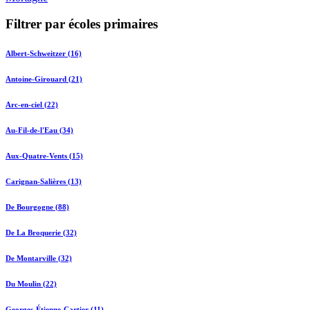
Filtrer par écoles primaires
Albert-Schweitzer (16)
Antoine-Girouard (21)
Arc-en-ciel (22)
Au-Fil-de-l'Eau (34)
Aux-Quatre-Vents (15)
Carignan-Salières (13)
De Bourgogne (88)
De La Broquerie (32)
De Montarville (32)
Du Moulin (22)
Georges-Étienne-Cartier (11)