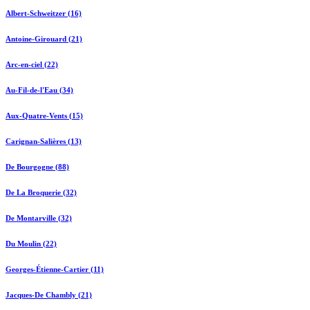
Albert-Schweitzer (16)
Antoine-Girouard (21)
Arc-en-ciel (22)
Au-Fil-de-l'Eau (34)
Aux-Quatre-Vents (15)
Carignan-Salières (13)
De Bourgogne (88)
De La Broquerie (32)
De Montarville (32)
Du Moulin (22)
Georges-Étienne-Cartier (11)
Jacques-De Chambly (21)