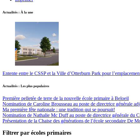
Actualités : À la une
Entente entre le CSSP et la Ville d’Otterburn Park pour l’emplaceme
Actualités : Les plus populaires
Première pelletée de terre de la nouvelle école primaire à Beloeil
Nomination de Caroline Brousseau au poste de directrice générale adjo
Ma première fête nationale : une tradition qui se poursuit!
Nomination de Nathalie Mc Duff au poste de directrice générale du Cen
Présentation de la Chaise des générations de l’école secondaire De M
Filtrer par écoles primaires