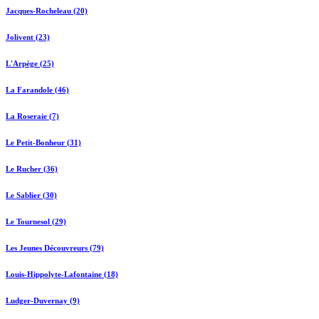
Jacques-Rocheleau (20)
Jolivent (23)
L'Arpège (25)
La Farandole (46)
La Roseraie (7)
Le Petit-Bonheur (31)
Le Rucher (36)
Le Sablier (30)
Le Tournesol (29)
Les Jeunes Découvreurs (79)
Louis-Hippolyte-Lafontaine (18)
Ludger-Duvernay (9)