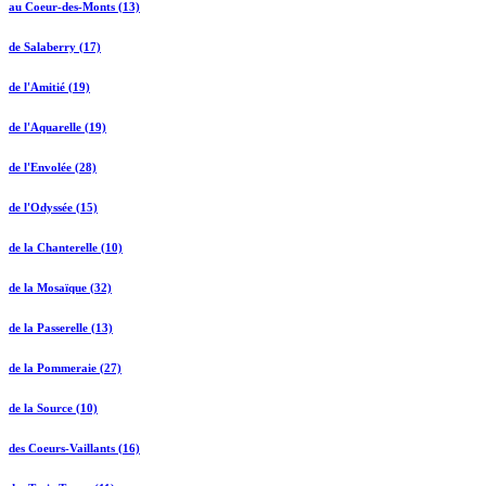
au Coeur-des-Monts (13)
de Salaberry (17)
de l'Amitié (19)
de l'Aquarelle (19)
de l'Envolée (28)
de l'Odyssée (15)
de la Chanterelle (10)
de la Mosaïque (32)
de la Passerelle (13)
de la Pommeraie (27)
de la Source (10)
des Coeurs-Vaillants (16)