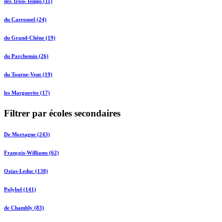
des Trois-Temps (11)
du Carrousel (24)
du Grand-Chêne (19)
du Parchemin (26)
du Tourne-Vent (19)
les Marguerite (17)
Filtrer par écoles secondaires
De Mortagne (243)
François-Williams (62)
Ozias-Leduc (138)
Polybel (141)
de Chambly (83)