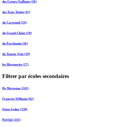
des Coeurs-Vaillants (16)
des Trois-Temps (11)
du Carrousel (24)
du Grand-Chêne (19)
du Parchemin (26)
du Tourne-Vent (19)
les Marguerite (17)
Filtrer par écoles secondaires
De Mortagne (243)
François-Williams (62)
Ozias-Leduc (138)
Polybel (141)