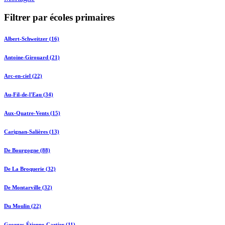
Filtrer par écoles primaires
Albert-Schweitzer (16)
Antoine-Girouard (21)
Arc-en-ciel (22)
Au-Fil-de-l'Eau (34)
Aux-Quatre-Vents (15)
Carignan-Salières (13)
De Bourgogne (88)
De La Broquerie (32)
De Montarville (32)
Du Moulin (22)
Georges-Étienne-Cartier (11)