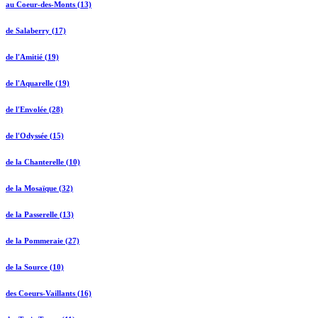
au Coeur-des-Monts (13)
de Salaberry (17)
de l'Amitié (19)
de l'Aquarelle (19)
de l'Envolée (28)
de l'Odyssée (15)
de la Chanterelle (10)
de la Mosaïque (32)
de la Passerelle (13)
de la Pommeraie (27)
de la Source (10)
des Coeurs-Vaillants (16)