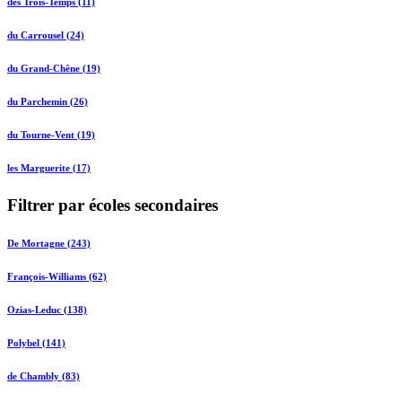
des Trois-Temps (11)
du Carrousel (24)
du Grand-Chêne (19)
du Parchemin (26)
du Tourne-Vent (19)
les Marguerite (17)
Filtrer par écoles secondaires
De Mortagne (243)
François-Williams (62)
Ozias-Leduc (138)
Polybel (141)
de Chambly (83)