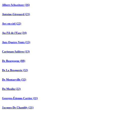
Albert-Schweitzer (16)
Antoine-Girouard (21)
Arc-en-ciel (22)
Au-Fil-de-l'Eau (34)
Aux-Quatre-Vents (15)
Carignan-Salières (13)
De Bourgogne (88)
De La Broquerie (32)
De Montarville (32)
Du Moulin (22)
Georges-Étienne-Cartier (11)
Jacques-De Chambly (21)