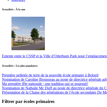
Actualités : À la une
Entente entre le CSSP et la Ville d’Otterburn Park pour l’emplaceme
Actualités : Les plus populaires
Première pelletée de terre de la nouvelle école primaire à Beloeil
Nomination de Caroline Brousseau au poste de directrice générale adjo
Ma première fête nationale : une tradition qui se poursuit!
Nomination de Nathalie Mc Duff au poste de directrice générale du Cen
Présentation de la Chaise des générations de l’école secondaire De M
Filtrer par écoles primaires