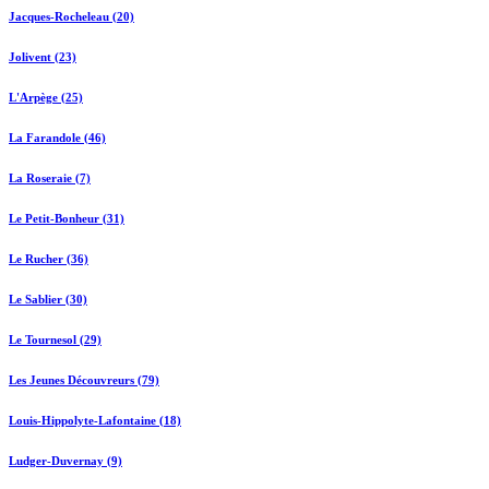
Jacques-Rocheleau (20)
Jolivent (23)
L'Arpège (25)
La Farandole (46)
La Roseraie (7)
Le Petit-Bonheur (31)
Le Rucher (36)
Le Sablier (30)
Le Tournesol (29)
Les Jeunes Découvreurs (79)
Louis-Hippolyte-Lafontaine (18)
Ludger-Duvernay (9)