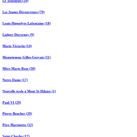
Le Tournesol (29)
Les Jeunes Découvreurs (79)
Louis-Hippolyte-Lafontaine (18)
Ludger-Duvernay (9)
Marie-Victorin (14)
Monseigneur-Gilles-Gervais (31)
Mère-Marie-Rose (30)
Notre-Dame (17)
Nouvelle école à Mont St-Hilaire (1)
Paul-VI (29)
Pierre-Boucher (29)
Père-Marquette (32)
Saint-Charles (17)