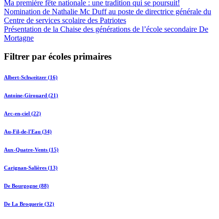
Ma première fête nationale : une tradition qui se poursuit!
Nomination de Nathalie Mc Duff au poste de directrice générale du
Centre de services scolaire des Patriotes
Présentation de la Chaise des générations de l’école secondaire De
Mortagne
Filtrer par écoles primaires
Albert-Schweitzer (16)
Antoine-Girouard (21)
Arc-en-ciel (22)
Au-Fil-de-l'Eau (34)
Aux-Quatre-Vents (15)
Carignan-Salières (13)
De Bourgogne (88)
De La Broquerie (32)