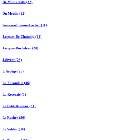
De Montarville (32)
Du Moulin (22)
Georges-Étienne-Cartier (11)
Jacques-De Chambly (21)
Jacques-Rocheleau (20)
Jolivent (23)
L'Arpège (25)
La Farandole (46)
La Roseraie (7)
Le Petit-Bonheur (31)
Le Rucher (36)
Le Sablier (30)