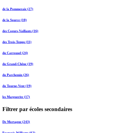
de la Pommeraie (27)
de la Source (10)
des Coeurs-Vaillants (16)
des Trois-Temps (11)
du Carrousel (24)
du Grand-Chêne (19)
du Parchemin (26)
du Tourne-Vent (19)
les Marguerite (17)
Filtrer par écoles secondaires
De Mortagne (243)
François-Williams (62)