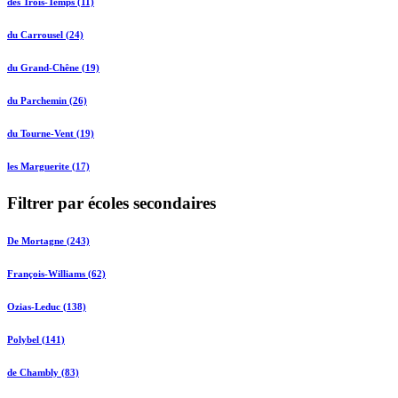
des Trois-Temps (11)
du Carrousel (24)
du Grand-Chêne (19)
du Parchemin (26)
du Tourne-Vent (19)
les Marguerite (17)
Filtrer par écoles secondaires
De Mortagne (243)
François-Williams (62)
Ozias-Leduc (138)
Polybel (141)
de Chambly (83)