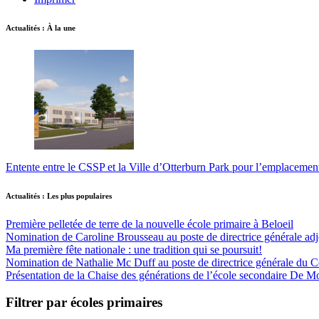
Actualités : À la une
Entente entre le CSSP et la Ville d’Otterburn Park pour l’emplaceme
Actualités : Les plus populaires
Première pelletée de terre de la nouvelle école primaire à Beloeil
Nomination de Caroline Brousseau au poste de directrice générale adjo
Ma première fête nationale : une tradition qui se poursuit!
Nomination de Nathalie Mc Duff au poste de directrice générale du Cen
Présentation de la Chaise des générations de l’école secondaire De M
Filtrer par écoles primaires