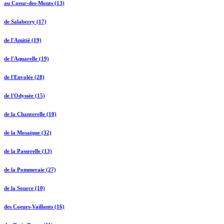
au Coeur-des-Monts (13)
de Salaberry (17)
de l'Amitié (19)
de l'Aquarelle (19)
de l'Envolée (28)
de l'Odyssée (15)
de la Chanterelle (10)
de la Mosaïque (32)
de la Passerelle (13)
de la Pommeraie (27)
de la Source (10)
des Coeurs-Vaillants (16)