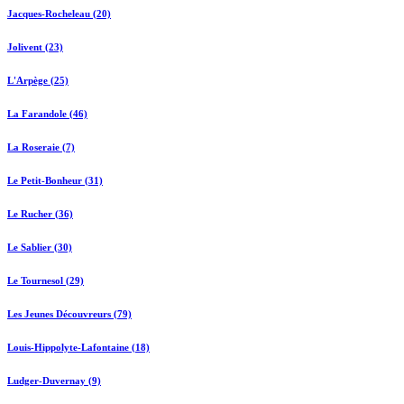
Jacques-Rocheleau (20)
Jolivent (23)
L'Arpège (25)
La Farandole (46)
La Roseraie (7)
Le Petit-Bonheur (31)
Le Rucher (36)
Le Sablier (30)
Le Tournesol (29)
Les Jeunes Découvreurs (79)
Louis-Hippolyte-Lafontaine (18)
Ludger-Duvernay (9)