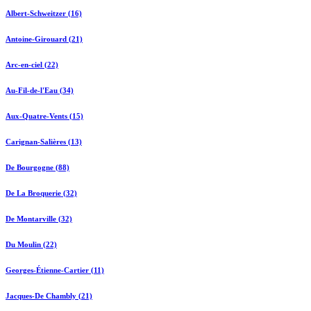
Albert-Schweitzer (16)
Antoine-Girouard (21)
Arc-en-ciel (22)
Au-Fil-de-l'Eau (34)
Aux-Quatre-Vents (15)
Carignan-Salières (13)
De Bourgogne (88)
De La Broquerie (32)
De Montarville (32)
Du Moulin (22)
Georges-Étienne-Cartier (11)
Jacques-De Chambly (21)