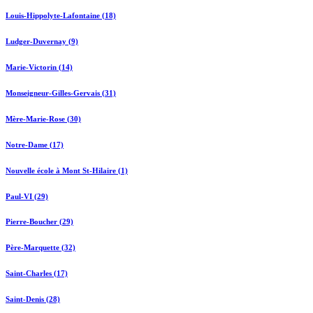
Louis-Hippolyte-Lafontaine (18)
Ludger-Duvernay (9)
Marie-Victorin (14)
Monseigneur-Gilles-Gervais (31)
Mère-Marie-Rose (30)
Notre-Dame (17)
Nouvelle école à Mont St-Hilaire (1)
Paul-VI (29)
Pierre-Boucher (29)
Père-Marquette (32)
Saint-Charles (17)
Saint-Denis (28)