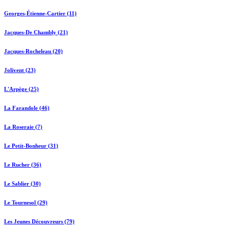
Georges-Étienne-Cartier (11)
Jacques-De Chambly (21)
Jacques-Rocheleau (20)
Jolivent (23)
L'Arpège (25)
La Farandole (46)
La Roseraie (7)
Le Petit-Bonheur (31)
Le Rucher (36)
Le Sablier (30)
Le Tournesol (29)
Les Jeunes Découvreurs (79)