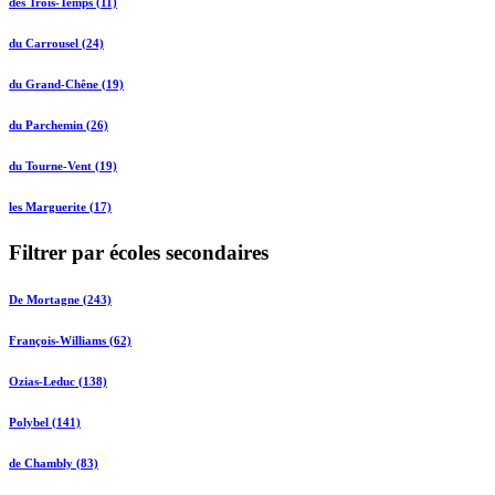
des Trois-Temps (11)
du Carrousel (24)
du Grand-Chêne (19)
du Parchemin (26)
du Tourne-Vent (19)
les Marguerite (17)
Filtrer par écoles secondaires
De Mortagne (243)
François-Williams (62)
Ozias-Leduc (138)
Polybel (141)
de Chambly (83)