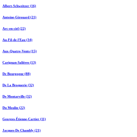
Albert-Schweitzer (16)
Antoine-Girouard (21)
Arc-en-ciel (22)
Au-Fil-de-l'Eau (34)
Aux-Quatre-Vents (15)
Carignan-Salières (13)
De Bourgogne (88)
De La Broquerie (32)
De Montarville (32)
Du Moulin (22)
Georges-Étienne-Cartier (11)
Jacques-De Chambly (21)