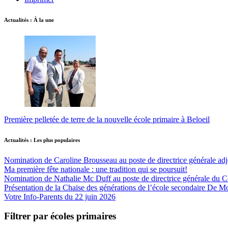
Actualités : À la une
Première pelletée de terre de la nouvelle école primaire à Beloeil
Actualités : Les plus populaires
Nomination de Caroline Brousseau au poste de directrice générale adjo
Ma première fête nationale : une tradition qui se poursuit!
Nomination de Nathalie Mc Duff au poste de directrice générale du Cen
Présentation de la Chaise des générations de l’école secondaire De M
Votre Info-Parents du 22 juin 2026
Filtrer par écoles primaires