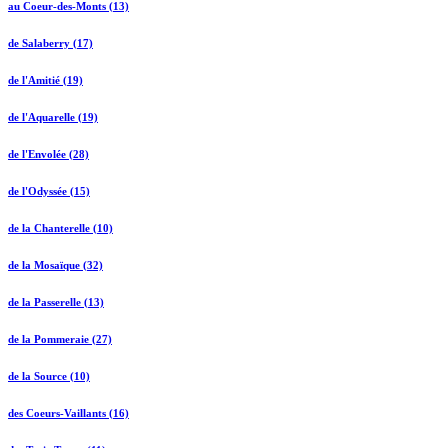
au Coeur-des-Monts (13)
de Salaberry (17)
de l'Amitié (19)
de l'Aquarelle (19)
de l'Envolée (28)
de l'Odyssée (15)
de la Chanterelle (10)
de la Mosaïque (32)
de la Passerelle (13)
de la Pommeraie (27)
de la Source (10)
des Coeurs-Vaillants (16)