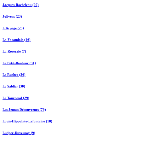
Jacques-Rocheleau (20)
Jolivent (23)
L'Arpège (25)
La Farandole (46)
La Roseraie (7)
Le Petit-Bonheur (31)
Le Rucher (36)
Le Sablier (30)
Le Tournesol (29)
Les Jeunes Découvreurs (79)
Louis-Hippolyte-Lafontaine (18)
Ludger-Duvernay (9)