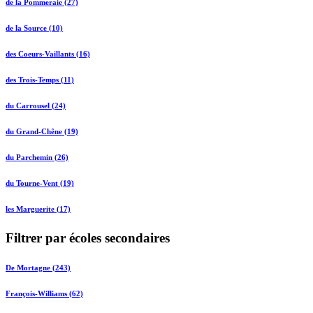
de la Pommeraie (27)
de la Source (10)
des Coeurs-Vaillants (16)
des Trois-Temps (11)
du Carrousel (24)
du Grand-Chêne (19)
du Parchemin (26)
du Tourne-Vent (19)
les Marguerite (17)
Filtrer par écoles secondaires
De Mortagne (243)
François-Williams (62)