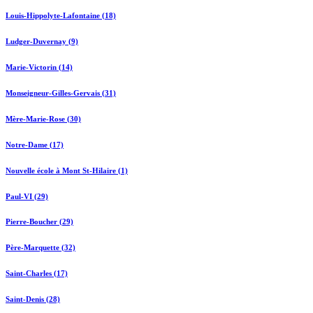
Louis-Hippolyte-Lafontaine (18)
Ludger-Duvernay (9)
Marie-Victorin (14)
Monseigneur-Gilles-Gervais (31)
Mère-Marie-Rose (30)
Notre-Dame (17)
Nouvelle école à Mont St-Hilaire (1)
Paul-VI (29)
Pierre-Boucher (29)
Père-Marquette (32)
Saint-Charles (17)
Saint-Denis (28)