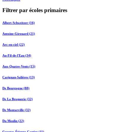
Filtrer par écoles primaires
Albert-Schweitzer (16)
Antoine-Girouard (21)
Arc-en-ciel (22)
Au-Fil-de-l'Eau (34)
Aux-Quatre-Vents (15)
Carignan-Salières (13)
De Bourgogne (88)
De La Broquerie (32)
De Montarville (32)
Du Moulin (22)
Georges-Étienne-Cartier (11)