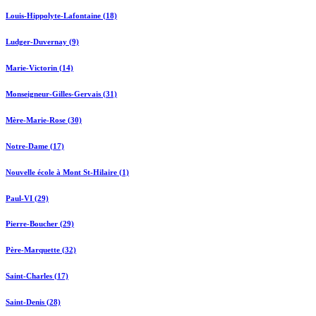
Louis-Hippolyte-Lafontaine (18)
Ludger-Duvernay (9)
Marie-Victorin (14)
Monseigneur-Gilles-Gervais (31)
Mère-Marie-Rose (30)
Notre-Dame (17)
Nouvelle école à Mont St-Hilaire (1)
Paul-VI (29)
Pierre-Boucher (29)
Père-Marquette (32)
Saint-Charles (17)
Saint-Denis (28)