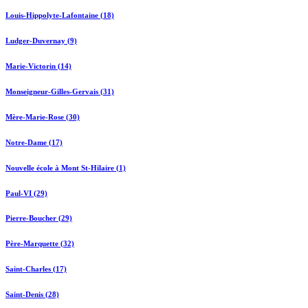
Louis-Hippolyte-Lafontaine (18)
Ludger-Duvernay (9)
Marie-Victorin (14)
Monseigneur-Gilles-Gervais (31)
Mère-Marie-Rose (30)
Notre-Dame (17)
Nouvelle école à Mont St-Hilaire (1)
Paul-VI (29)
Pierre-Boucher (29)
Père-Marquette (32)
Saint-Charles (17)
Saint-Denis (28)