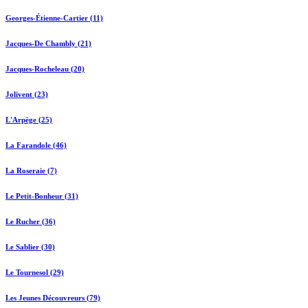
Georges-Étienne-Cartier (11)
Jacques-De Chambly (21)
Jacques-Rocheleau (20)
Jolivent (23)
L'Arpège (25)
La Farandole (46)
La Roseraie (7)
Le Petit-Bonheur (31)
Le Rucher (36)
Le Sablier (30)
Le Tournesol (29)
Les Jeunes Découvreurs (79)