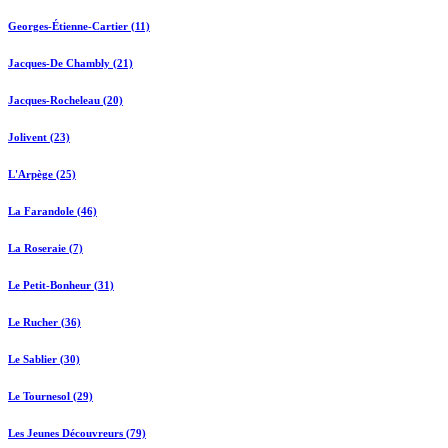
Georges-Étienne-Cartier (11)
Jacques-De Chambly (21)
Jacques-Rocheleau (20)
Jolivent (23)
L'Arpège (25)
La Farandole (46)
La Roseraie (7)
Le Petit-Bonheur (31)
Le Rucher (36)
Le Sablier (30)
Le Tournesol (29)
Les Jeunes Découvreurs (79)