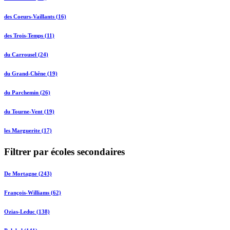
des Coeurs-Vaillants (16)
des Trois-Temps (11)
du Carrousel (24)
du Grand-Chêne (19)
du Parchemin (26)
du Tourne-Vent (19)
les Marguerite (17)
Filtrer par écoles secondaires
De Mortagne (243)
François-Williams (62)
Ozias-Leduc (138)