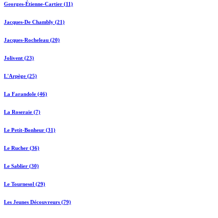
Georges-Étienne-Cartier (11)
Jacques-De Chambly (21)
Jacques-Rocheleau (20)
Jolivent (23)
L'Arpège (25)
La Farandole (46)
La Roseraie (7)
Le Petit-Bonheur (31)
Le Rucher (36)
Le Sablier (30)
Le Tournesol (29)
Les Jeunes Découvreurs (79)