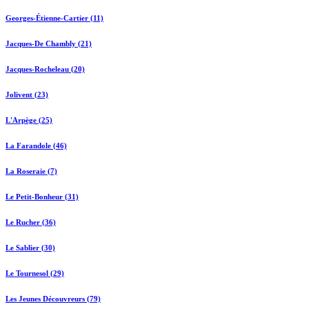
Georges-Étienne-Cartier (11)
Jacques-De Chambly (21)
Jacques-Rocheleau (20)
Jolivent (23)
L'Arpège (25)
La Farandole (46)
La Roseraie (7)
Le Petit-Bonheur (31)
Le Rucher (36)
Le Sablier (30)
Le Tournesol (29)
Les Jeunes Découvreurs (79)