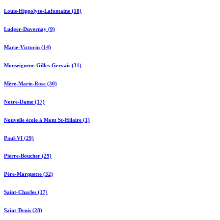
Louis-Hippolyte-Lafontaine (18)
Ludger-Duvernay (9)
Marie-Victorin (14)
Monseigneur-Gilles-Gervais (31)
Mère-Marie-Rose (30)
Notre-Dame (17)
Nouvelle école à Mont St-Hilaire (1)
Paul-VI (29)
Pierre-Boucher (29)
Père-Marquette (32)
Saint-Charles (17)
Saint-Denis (28)