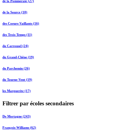
de la Pommeraie (27)
de la Source (10)
des Coeurs-Vaillants (16)
des Trois-Temps (11)
du Carrousel (24)
du Grand-Chêne (19)
du Parchemin (26)
du Tourne-Vent (19)
les Marguerite (17)
Filtrer par écoles secondaires
De Mortagne (243)
François-Williams (62)