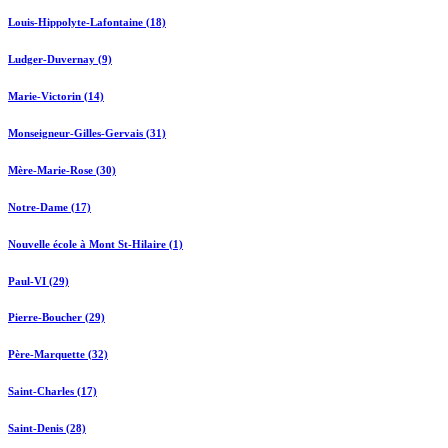
Louis-Hippolyte-Lafontaine (18)
Ludger-Duvernay (9)
Marie-Victorin (14)
Monseigneur-Gilles-Gervais (31)
Mère-Marie-Rose (30)
Notre-Dame (17)
Nouvelle école à Mont St-Hilaire (1)
Paul-VI (29)
Pierre-Boucher (29)
Père-Marquette (32)
Saint-Charles (17)
Saint-Denis (28)