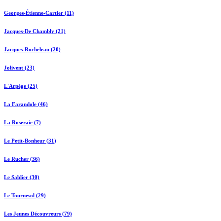
Georges-Étienne-Cartier (11)
Jacques-De Chambly (21)
Jacques-Rocheleau (20)
Jolivent (23)
L'Arpège (25)
La Farandole (46)
La Roseraie (7)
Le Petit-Bonheur (31)
Le Rucher (36)
Le Sablier (30)
Le Tournesol (29)
Les Jeunes Découvreurs (79)