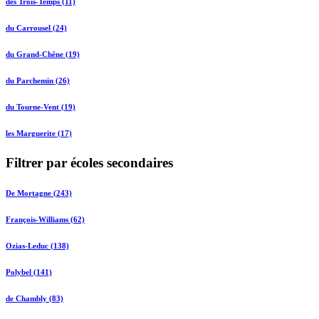
des Trois-Temps (11)
du Carrousel (24)
du Grand-Chêne (19)
du Parchemin (26)
du Tourne-Vent (19)
les Marguerite (17)
Filtrer par écoles secondaires
De Mortagne (243)
François-Williams (62)
Ozias-Leduc (138)
Polybel (141)
de Chambly (83)