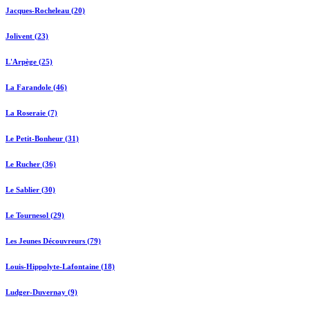
Jacques-Rocheleau (20)
Jolivent (23)
L'Arpège (25)
La Farandole (46)
La Roseraie (7)
Le Petit-Bonheur (31)
Le Rucher (36)
Le Sablier (30)
Le Tournesol (29)
Les Jeunes Découvreurs (79)
Louis-Hippolyte-Lafontaine (18)
Ludger-Duvernay (9)