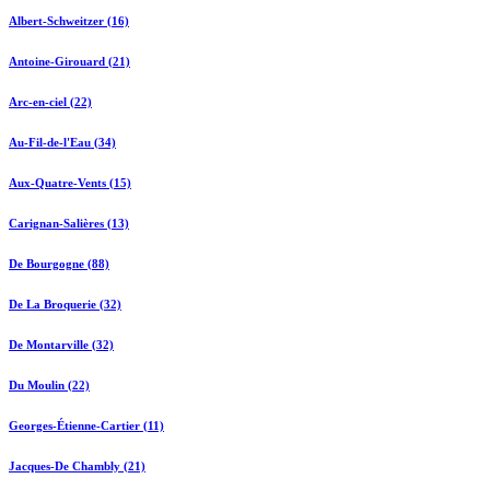
Albert-Schweitzer (16)
Antoine-Girouard (21)
Arc-en-ciel (22)
Au-Fil-de-l'Eau (34)
Aux-Quatre-Vents (15)
Carignan-Salières (13)
De Bourgogne (88)
De La Broquerie (32)
De Montarville (32)
Du Moulin (22)
Georges-Étienne-Cartier (11)
Jacques-De Chambly (21)