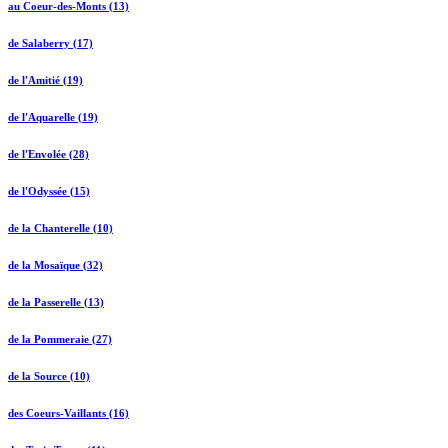
au Coeur-des-Monts (13)
de Salaberry (17)
de l'Amitié (19)
de l'Aquarelle (19)
de l'Envolée (28)
de l'Odyssée (15)
de la Chanterelle (10)
de la Mosaïque (32)
de la Passerelle (13)
de la Pommeraie (27)
de la Source (10)
des Coeurs-Vaillants (16)