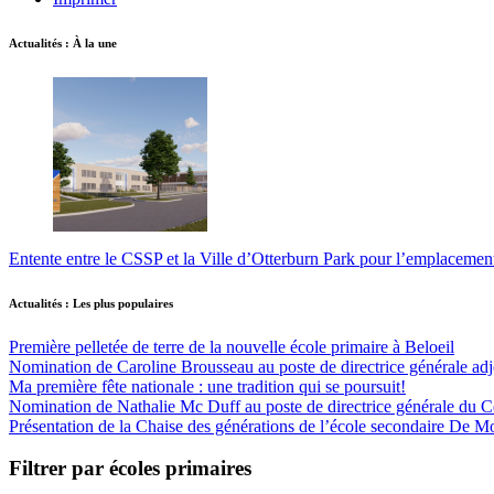
Actualités : À la une
Entente entre le CSSP et la Ville d’Otterburn Park pour l’emplaceme
Actualités : Les plus populaires
Première pelletée de terre de la nouvelle école primaire à Beloeil
Nomination de Caroline Brousseau au poste de directrice générale adjo
Ma première fête nationale : une tradition qui se poursuit!
Nomination de Nathalie Mc Duff au poste de directrice générale du Cen
Présentation de la Chaise des générations de l’école secondaire De M
Filtrer par écoles primaires