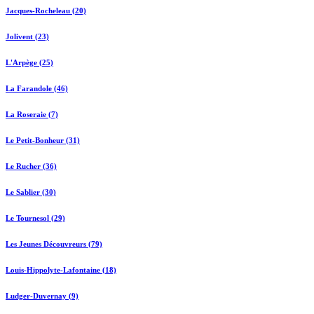
Jacques-Rocheleau (20)
Jolivent (23)
L'Arpège (25)
La Farandole (46)
La Roseraie (7)
Le Petit-Bonheur (31)
Le Rucher (36)
Le Sablier (30)
Le Tournesol (29)
Les Jeunes Découvreurs (79)
Louis-Hippolyte-Lafontaine (18)
Ludger-Duvernay (9)