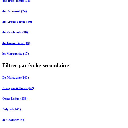
des Trois-Temps (11)
du Carrousel (24)
du Grand-Chêne (19)
du Parchemin (26)
du Tourne-Vent (19)
les Marguerite (17)
Filtrer par écoles secondaires
De Mortagne (243)
François-Williams (62)
Ozias-Leduc (138)
Polybel (141)
de Chambly (83)