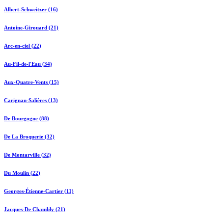
Albert-Schweitzer (16)
Antoine-Girouard (21)
Arc-en-ciel (22)
Au-Fil-de-l'Eau (34)
Aux-Quatre-Vents (15)
Carignan-Salières (13)
De Bourgogne (88)
De La Broquerie (32)
De Montarville (32)
Du Moulin (22)
Georges-Étienne-Cartier (11)
Jacques-De Chambly (21)