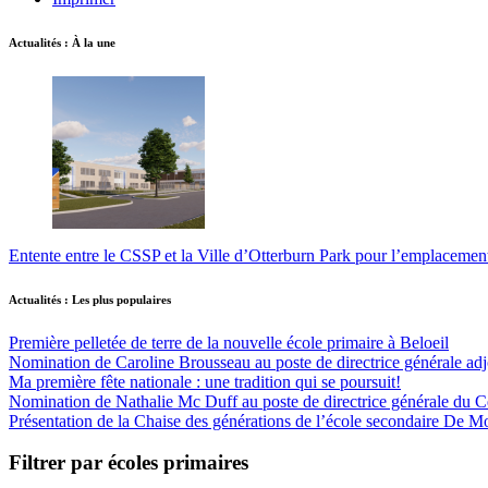
Actualités : À la une
Entente entre le CSSP et la Ville d’Otterburn Park pour l’emplaceme
Actualités : Les plus populaires
Première pelletée de terre de la nouvelle école primaire à Beloeil
Nomination de Caroline Brousseau au poste de directrice générale adjo
Ma première fête nationale : une tradition qui se poursuit!
Nomination de Nathalie Mc Duff au poste de directrice générale du Cen
Présentation de la Chaise des générations de l’école secondaire De M
Filtrer par écoles primaires