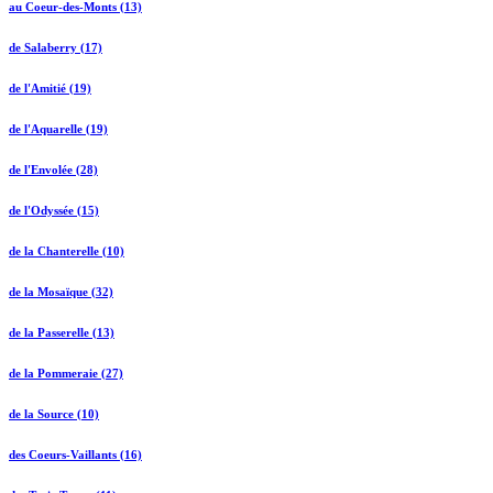
au Coeur-des-Monts (13)
de Salaberry (17)
de l'Amitié (19)
de l'Aquarelle (19)
de l'Envolée (28)
de l'Odyssée (15)
de la Chanterelle (10)
de la Mosaïque (32)
de la Passerelle (13)
de la Pommeraie (27)
de la Source (10)
des Coeurs-Vaillants (16)