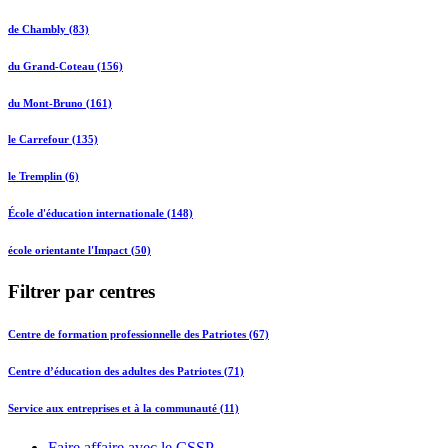
de Chambly (83)
du Grand-Coteau (156)
du Mont-Bruno (161)
le Carrefour (135)
le Tremplin (6)
École d'éducation internationale (148)
école orientante l'Impact (50)
Filtrer par centres
Centre de formation professionnelle des Patriotes (67)
Centre d’éducation des adultes des Patriotes (71)
Service aux entreprises et à la communauté (11)
Faire affaire avec le CSSP