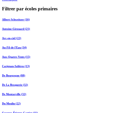
Filtrer par écoles primaires
Albert-Schweitzer (16)
Antoine-Girouard (21)
Arc-en-ciel (22)
Au-Fil-de-l'Eau (34)
Aux-Quatre-Vents (15)
Carignan-Salières (13)
De Bourgogne (88)
De La Broquerie (32)
De Montarville (32)
Du Moulin (22)
Georges-Étienne-Cartier (11)