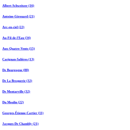
Albert-Schweitzer (16)
Antoine-Girouard (21)
Arc-en-ciel (22)
Au-Fil-de-l'Eau (34)
Aux-Quatre-Vents (15)
Carignan-Salières (13)
De Bourgogne (88)
De La Broquerie (32)
De Montarville (32)
Du Moulin (22)
Georges-Étienne-Cartier (11)
Jacques-De Chambly (21)