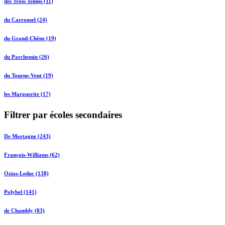
des Trois-Temps (11)
du Carrousel (24)
du Grand-Chêne (19)
du Parchemin (26)
du Tourne-Vent (19)
les Marguerite (17)
Filtrer par écoles secondaires
De Mortagne (243)
François-Williams (62)
Ozias-Leduc (138)
Polybel (141)
de Chambly (83)