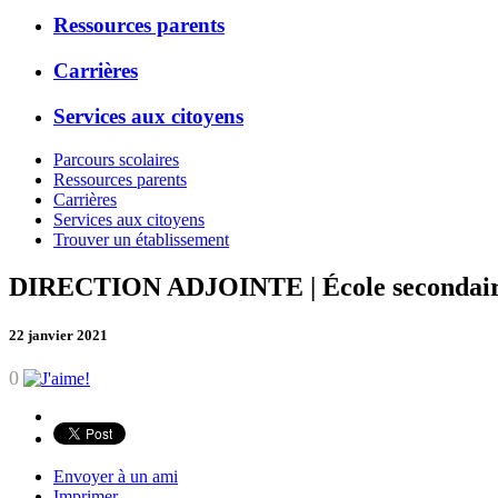
Ressources parents
Carrières
Services aux citoyens
Parcours scolaires
Ressources parents
Carrières
Services aux citoyens
Trouver un établissement
DIRECTION ADJOINTE | École secondair
22 janvier 2021
0
Envoyer à un ami
Imprimer