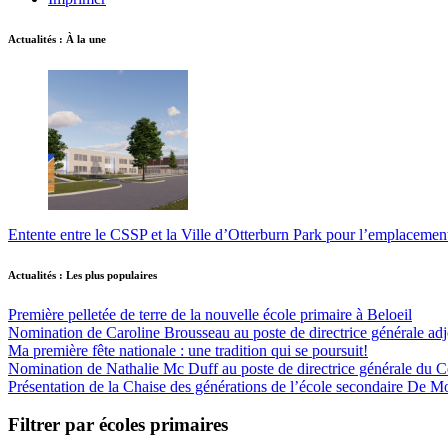
Actualités : À la une
Entente entre le CSSP et la Ville d’Otterburn Park pour l’emplaceme
Actualités : Les plus populaires
Première pelletée de terre de la nouvelle école primaire à Beloeil
Nomination de Caroline Brousseau au poste de directrice générale adjo
Ma première fête nationale : une tradition qui se poursuit!
Nomination de Nathalie Mc Duff au poste de directrice générale du Cen
Présentation de la Chaise des générations de l’école secondaire De M
Filtrer par écoles primaires