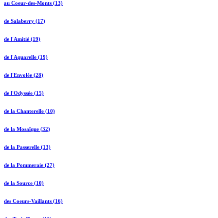
au Coeur-des-Monts (13)
de Salaberry (17)
de l'Amitié (19)
de l'Aquarelle (19)
de l'Envolée (28)
de l'Odyssée (15)
de la Chanterelle (10)
de la Mosaïque (32)
de la Passerelle (13)
de la Pommeraie (27)
de la Source (10)
des Coeurs-Vaillants (16)